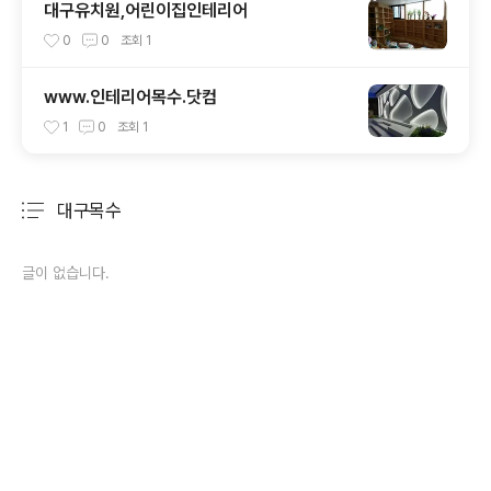
대구유치원,어린이집인테리어
0
0
조회
1
www.인테리어목수.닷컴
1
0
조회
1
대구목수
분류 전체보기
주요 글 목록
글이 없습니다.