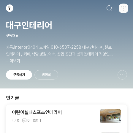
검색하기
티스토리
대구인테리어
구독자
6
카톡/interior0404 모바일 010-6507-2258 대구인테리어,셀프
인테리어 , 카페,식당,병원,숙박, 상업 공간과 상가인테리어 직영인테
...더보기
리어 인테리어목수작업 입니다 daeguinterior.com
구독하기
방명록
신고하기 레이어
열기
인기글
어린이실내스포츠인테리어
0
0
조회
1