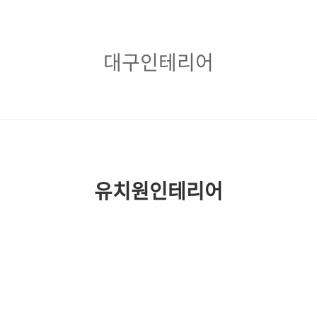
대
대구인테리어
구
인
테
리
어
유치원인테리어