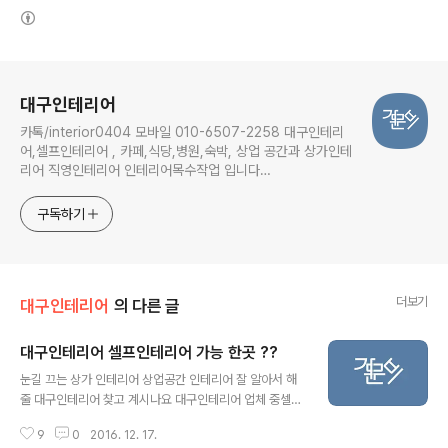
(새창열림)
로그 정보
대구인테리어
카톡/interior0404 모바일 010-6507-2258 대구인테리
어,셀프인테리어 , 카페,식당,병원,숙박, 상업 공간과 상가인테
리어 직영인테리어 인테리어목수작업 입니다
daeguinterior.com
구독하기
더보기
대구인테리어
의 다른 글
대구인테리어 셀프인테리어 가능 한곳 ??
글 내용
눈길 끄는 상가 인테리어 상업공간 인테리어 잘 알아서 해
줄 대구인테리어 찾고 계시나요 대구인테리어 업체 중셀프
인테리어, 직영 인테리어가능한 곳입니다. 카페인테리어
9
0
2016. 12. 17.
부터식당인테리어, 모던 인테리어,모텔인테리어,크던작던