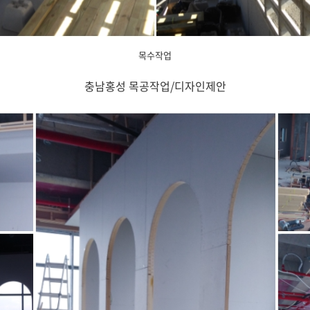
목수작업
충남홍성 목공작업/디자인제안