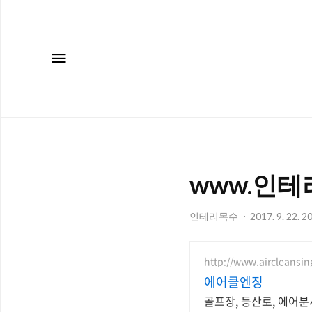
메뉴
www.인
인테리목수
2017. 9. 22. 2
http://www.aircleansin
에어클엔징
골프장, 등산로, 에어