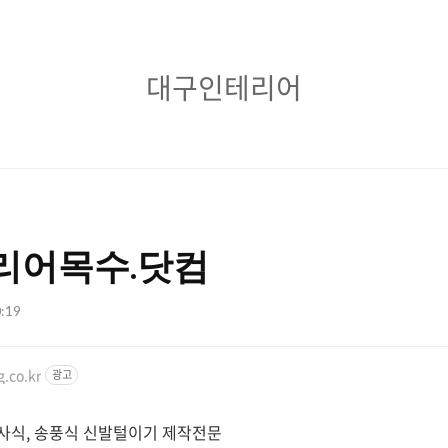
대
대구인테리어
구
인
테
리
테리어목수.닷컴
어
0:19
g.co.kr
광고
분사식, 송풍식 신발털이기 제작전문