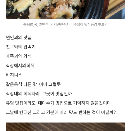
뽑음밥,국, 밑반찬 가지런한수저 마주앉아 멋진풍경 맛보기
연인과의 맛집
친구와의 밥먹기
가족과의 외식
직장에서의회식
비지니스
같은음식 다른 맛 아마 그럴듯
직장내의 회식자리 그곳이 맛집일까
유명 맛집이라도 대다수가 맛집으로 기억하지 않을것이다
그날에 컨디션 그리고 기분에 따라 맛도 변하는 것이 아닐까?