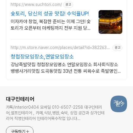
https://www.suchtori.com/
광고
숯토리, 당신의 성공 맛집! 수익율UP!
이자카야 창업, 복잡한 준비는 이제 그만! 숯
토리가 오픈부터 마케팅까지 전부 지원 당신
의 열정에 숯토리를 더하세요! 끈기와 본사
지원으로 성공 창업은 당신의 것!
http://m.store.naver.com/places/detail?id=3822632
광고
0
청첩장모임장소,연말모임장소
강남족발맛집 청첩장모임명소 연말모임장소 회사회식장소
뱅뱅사거리맛집 도곡동맛집 33년 전통 씨육수로 족발명인이
만드는 국내 최초 갈비족발 원조의 특별한 불맛
로그 정보
대구인테리어
카톡/interior0404 모바일 010-6507-2258 대구인테리
어,셀프인테리어 , 카페,식당,병원,숙박, 상업 공간과 상가인테
리어 직영인테리어 인테리어목수작업 입니다
daeguinterior.com
구독하기