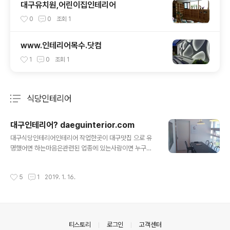
대구유치원,어린이집인테리어
0
0
조회
1
www.인테리어목수.닷컴
1
0
조회
1
식당인테리어
분류 전체보기
주요 글 목록
대구인테리어? daeguinterior.com
글 내용
대구식당인테리어인테리어 작업한곳이 대구맛집 으로 유
명했어면 하는마음은관련된 업종에 있는사람이면 누구나
그러 할것 같습니다. 대구식당인테리어 직영,셀프인테리어
목수가 진행한작업과정 포스팅 입니다숯불갈비집였던 곳
작성시간
5
1
2019. 1. 16.
이라서 철거작업부터~~ 기존좌식에서 테이블식으로 전환
해야하기때문에 바닥철거 또는 테이블수량, 테이블 위치변
화에 따라식당인테리어 작업방향이 달라지는 것 같습니다
테이블위치에 공조위치 ,조명위치 가 다르다는점 그러하기
때문에 파티션위치 룸을 만들경우와 그룹별로 테이블 배치
의안내
티스토리
로그인
고객센터