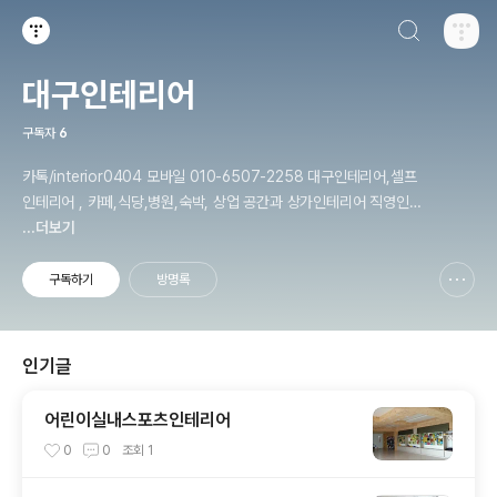
검색하기
티스토리
대구인테리어
구독자
6
카톡/interior0404 모바일 010-6507-2258 대구인테리어,셀프
인테리어 , 카페,식당,병원,숙박, 상업 공간과 상가인테리어 직영인테
...더보기
리어 인테리어목수작업 입니다 daeguinterior.com
구독하기
방명록
신고하기 레이어
열기
인기글
어린이실내스포츠인테리어
0
0
조회
1