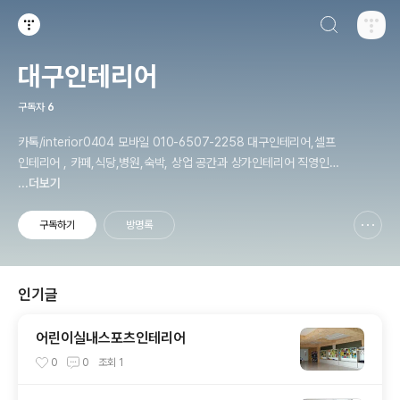
검색하기
티스토리
대구인테리어
구독자
6
카톡/interior0404 모바일 010-6507-2258 대구인테리어,셀프
인테리어 , 카페,식당,병원,숙박, 상업 공간과 상가인테리어 직영인테
...더보기
리어 인테리어목수작업 입니다 daeguinterior.com
구독하기
방명록
신고하기 레이어
열기
인기글
어린이실내스포츠인테리어
0
0
조회
1