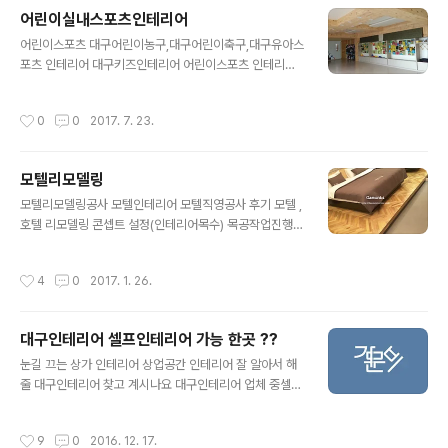
어린이실내스포츠인테리어
글 내용
어린이스포츠 대구어린이농구,대구어린이축구,대구유아스
포츠 인테리어 대구키즈인테리어 어린이스포츠 인테리어
대구경북어린이스포츠 인테리어 실내축구,실내스포츠,실
내농구,인테리어 대구전지역,경북전지역 키즈스포츠 인테
작성시간
0
0
2017. 7. 23.
리어 대구경북어린이 실내운동시설 가성비가 좋은 가문비
와 인테리어상담하세요 ~~ 대구어린이실내스포츠,대구키
즈인테리어,대구어린이스포츠인테리어 인테리어문의 010
모텔리모델링
-8215-2530
글 내용
모텔리모델링공사 모텔인테리어 모텔직영공사 후기 모텔 ,
호텔 리모델링 콘셉트 설정(인테리어목수) 목공작업진행모
텔리모델링 직영 반셀프사례 입니다 가는곳마다 리모델링
공사 끝나면 주변일대가 다들 모텔리모델링 하더라고요 !!
작성시간
4
0
2017. 1. 26.
숙박업 경쟁이 치열한것 같습니다. 인포메이션 옆 카페분
위기연출 비지니스 호텔 조식코너 입니다. 망입유리 금속,
갈바, 원목치장마감된 모텔리모델링 조식코너 입니다. 기
대구인테리어 셀프인테리어 가능 한곳 ??
성자재가 가져다 주는 일괄적느낌보다손맛이 좀 들어가면
글 내용
서 간결한 느낌를 살려보고 싶어 손님이 첫 마주 하는공간
눈길 끄는 상가 인테리어 상업공간 인테리어 잘 알아서 해
인 만큼특별하게 인테리어 해야 하는이유 그런것 같습니다
줄 대구인테리어 찾고 계시나요 대구인테리어 업체 중셀프
벽면 ~ 기성자재가 가져다 주는 일괄성느낌보다손맛이 좀
인테리어, 직영 인테리어가능한 곳입니다. 카페인테리어
들어가면서 간결한 느낌를 살려보고 싶어서직접 현장가공
부터식당인테리어, 모던 인테리어,모텔인테리어,크던작던
작성시간
9
0
2016. 12. 17.
시공한 사례입니다 카페같은 조식코너 헤..
반셀프 인테리어 상업공간 을 만들고 있습니다. 인더스트