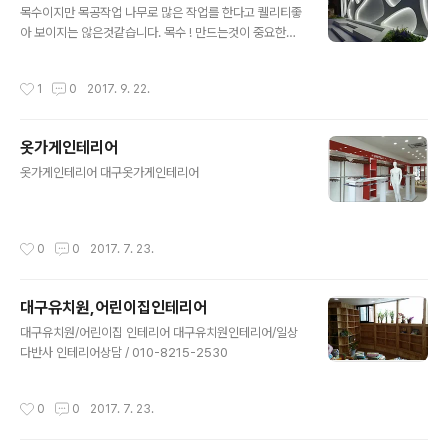
때문에 파티션위치 룸을 만들경우와 그룹별로 테이블 배치
목수이지만 목공작업 나무로 많은 작업를 한다고 퀠리티좋
외내경 공간확보 이러한것들이 계획 되어져야 합니다.놓치
아 보이지는 않은것같습니다. 목수 ! 만드는것이 중요한것
는경우 앉을수없는 테이블 될수도 있기 때문에 파티션,칸
이 아니라 때로는 만들지 않는것이 더 보기좋은 경우도 있
막이 세우기전몇인 테이블 방향은 ? 문위치? 당연 작업전
더라고요 충남홍성 목공작업/디자인제안 바다가보이는 부
작성시간
1
0
2017. 9. 22.
체크 해야 하는부분입니다클라이언트와 충분한 협의..
산앞바다 호텔 디자인/제안 음식점인테리어 작업및제안 식
당인테리어과정 궁금하심 위에 링크 노출인테리어, 카페인
테리어 제안 디자인제안 과 목수 조합이 안맞은듯하지만
옷가게인테리어
인테리어시작 늘~그러하듯 목수의몫 입니다 이러한 모든
글 내용
고민을 하는것이 당연하다 라고 자신 있게 말할수 있는것
옷가게인테리어 대구옷가게인테리어
은 목수 이므로 지금당장 만들어 가야 하기 때문입니다. 인
테리어 제안 그리고 인테리어케어 목공작업이 인테리어전
체을 커버 하지 않은것 같습니다. 만들고자 하는 공간에 어
작성시간
0
0
2017. 7. 23.
울림을 작업하는것 퀠리티 라는개념을 알고 시작하는 목공
작업 블..
대구유치원,어린이집인테리어
글 내용
대구유치원/어린이집 인테리어 대구유치원인테리어/일상
다반사 인테리어상담 / 010-8215-2530
작성시간
0
0
2017. 7. 23.