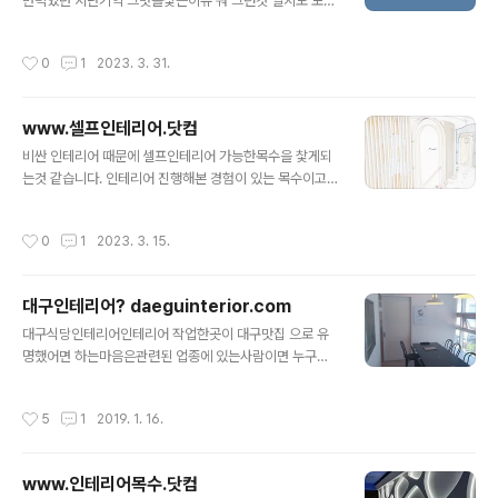
고 시스템 에어콘 천정형 위치 이러한 문제을 해결하기위
번먹었던 지난기억 그맛을찿는이유 뭐 그런것 일지도 모른
한 계획이 우선되어야 합니다 위 이미지 에서 일부 박공천
다지난시간에대한 추억 뭐 그딴것 주변이 다 이러한 이야
정 편백루바 작업 과 거실주방의 평천정 작업입니다 전체
기 인듯한데 새콤달콤 달짝지근 짭조름 감탄에넘어 탄식을
작성시간
0
1
2023. 3. 31.
천정 ,벽 편백루바 작업 ~ 일많어면 좋지않냐 그러지만 ..
하고있다없던시절엔 배부름 끝인데 요즈음시절에는 맛에
대한 의미 와 그속에이야기을만들어간다. 연인과의 맛집친
구와의 밥먹기가족과의 외식직장에서의회식비지니스 같은
www.셀프인테리어.닷컴
음식 다른 맛 아마 그럴듯직장내의 회식자리 그곳이 맛집
글 내용
일까유명 맛집이라도 대다수가 맛집으로 기억하지 않을것
비싼 인테리어 때문에 셀프인테리어 가능한목수을 찿게되
이다그날에 컨디션 그리고 기분에 따라 맛도 변하는 것이
는것 같습니다. 인테리어 진행해본 경험이 있는 목수이고
아닐까?옛날속담처럼 ~ 배고픔 이 반찬이다 라는 말이 생
전체공정에관한 트랜드 알고 현장 컨토롤할수 있는 그런목
각난다 배고프면 뭐던 다 맛있다 어릴적 뭐던지 맛나던 기
수 만나기는쉽지 않은것 같습니다 지인이나 친척 주변에
작성시간
0
1
2023. 3. 15.
억 지금 그 맛 에대한 기억을 찿는다알듯모를듯 ..
목수분들 알고 있지만 쉽지 않은것이 인테리어 공사 해서
망설이게되나 봅니다 셀프관련 목수이야기입니다. 나무로
만들수있는 모든것을 만들고 손이 많이 가는작업 ~ 셀프인
대구인테리어? daeguinterior.com
테리어 고민이기도합니다. 만들어지는 과정에서 시간이소
글 내용
요 되는작업입니다 빨리 만들고 싶어하는마음은 작업하는
대구식당인테리어인테리어 작업한곳이 대구맛집 으로 유
목수 이면 같은 마음 일겁니다 그 만든 결과에 대한 자유로
명했어면 하는마음은관련된 업종에 있는사람이면 누구나
운 마음 가질수 없는것이 빨리 작업하지못한것에 대한 부
그러 할것 같습니다. 대구식당인테리어 직영,셀프인테리어
담감! 목수라면 누구나 경험 했을것입니다. 만드는시간과
목수가 진행한작업과정 포스팅 입니다숯불갈비집였던 곳
작성시간
5
1
2019. 1. 16.
만든 결과값 항상 따라 다니기 때문이죠 이처럼 셀프인테
이라서 철거작업부터~~ 기존좌식에서 테이블식으로 전환
리어 하더..
해야하기때문에 바닥철거 또는 테이블수량, 테이블 위치변
화에 따라식당인테리어 작업방향이 달라지는 것 같습니다
www.인테리어목수.닷컴
테이블위치에 공조위치 ,조명위치 가 다르다는점 그러하기
글 내용