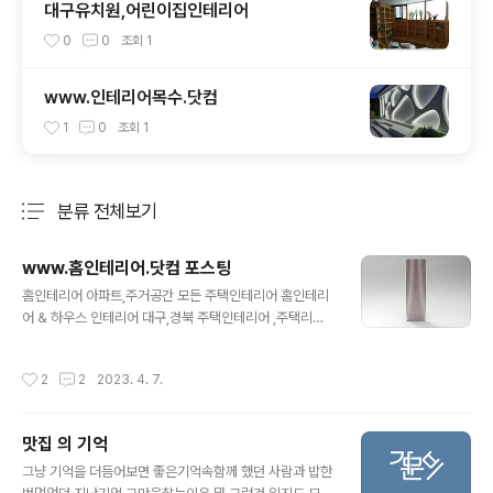
대구유치원,어린이집인테리어
0
0
조회
1
www.인테리어목수.닷컴
1
0
조회
1
분류 전체보기
주요 글 목록
www.홈인테리어.닷컴 포스팅
글 내용
홈인테리어 아파트,주거공간 모든 주택인테리어 홈인테리
어 & 하우스 인테리어 대구,경북 주택인테리어 ,주택리모
델링 포스팅 입니다 주택천정 홈인테리어 작업 평천장 말
그대로 일반적인 천정입니다 박공천정 인경우 삼각형 구조
작성시간
2
2
2023. 4. 7.
로 기본 만들어지는데요 주방이나 거실 또는 복층 계단 등
경계 또는 인테리어 효과을 부각하기 위해 부분 평천장과
박공천장 을 혼합해서 계획한 주택천정 인테리어 입니다.
맛집 의 기억
www.홈인테리어.닷컴 도메인 임대합니다. 박공천정 작업
글 내용
전 체크 조명계획 어떤 조명을 설치 할것인지 생각해야하
그냥 기억을 더듬어보면 좋은기억속함께 했던 사람과 밥한