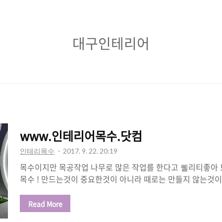
대
대구인테리어
구
인
테
리
어
www.인테리어목수.닷컴
인테리목수
2017. 9. 22. 20:19
목수이지만 목공작업 나무로 많은 작업를 한다고 퀠리티좋아
목수 ! 만드는것이 중요한것이 아니라 때로는 만들지 않는것이
라고요 충남홍성 목공작업/디자인제안 바다가보이는 부산앞바
점인테리어 작업및제안 식당인테리어과정 궁금하심 위에 링크
Read More
리어 제안 디자인제안 과 목수 조합이 안맞은듯하지만 인테리