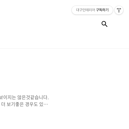
대구인테리어
구독하기
검색
 보이지는 않은것같습니다.
 더 보기좋은 경우도 있더
다 호텔 디자인/제안 음식
 노출인테리어, 카페인테
어시작 늘~그러하듯 목수