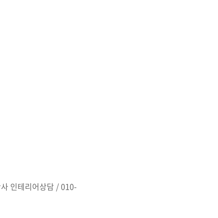
 있게 말할수 있는것은 목
 제안 그리고 인테리어케어
고자 하는 공간에 어울림을
인테리어상담 / 010-